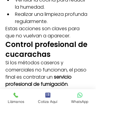
la humedad.
Realizar una limpieza profunda 
regularmente.
Estas acciones son claves para 
que no vuelvan a aparecer.
Control profesional de 
cucarachas
Si los métodos caseros y 
comerciales no funcionan, el paso 
final es contratar un 
servicio 
profesional de fumigación
. 
En 
FumiZone
 ofrecemos soluciones 
rápidas, seguras y efectivas contra 
Llámanos
Cotiza Aquí
WhatsApp
cucarachas, con productos 
certificados que protegen a tu 
familia.
👉 Agenda tu servicio 